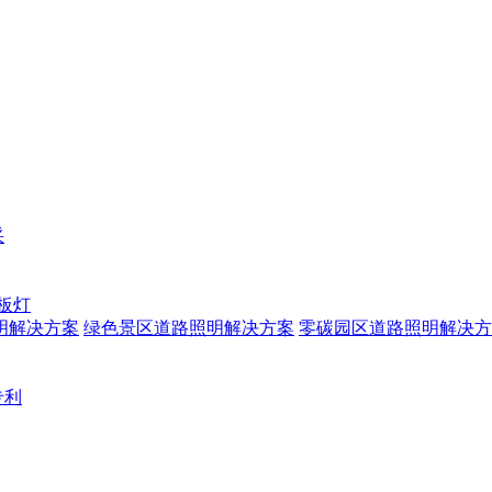
采
板灯
明解决方案
绿色景区道路照明解决方案
零碳园区道路照明解决方
专利