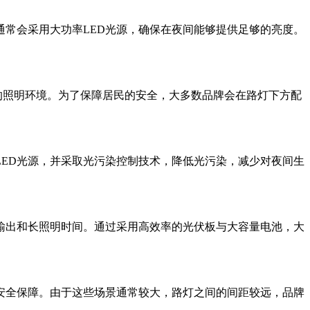
常会采用大功率LED光源，确保在夜间能够提供足够的亮度。
。
的照明环境。为了保障居民的安全，大多数品牌会在路灯下方配
ED光源，并采取光污染控制技术，降低光污染，减少对夜间生
输出和长照明时间。通过采用高效率的光伏板与大容量电池，大
安全保障。由于这些场景通常较大，路灯之间的间距较远，品牌