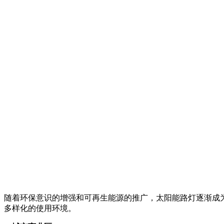
随着环保意识的增强和可再生能源的推广，太阳能路灯逐渐成
多样化的使用环境。