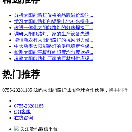
分析太阳能路灯价格的品牌溢价影响...
学习太阳能路灯的铅酸电池补水操作...
改进一体化太阳能路灯的灯珠焊接工...
调研太阳能路灯厂家的生产设备先进...
增强新农村太阳能路灯的抗风能力设...
中大功率太阳能路灯的供电稳定性保...
检测太阳能平板灯的照度均匀度达标...
考察太阳能路灯厂家的原材料供应渠...
热门推荐
0755-23281185
源码太阳能路灯诚招全球合作伙伴，携手同行，
0755-23281185
QQ客服
在线咨询
关注源码微信平台