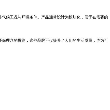
外气候工况与环境条件。产品通常设计为模块化，便于在需要的
环保理念的贯彻，这些品牌不仅提升了人们的生活质量，也为可