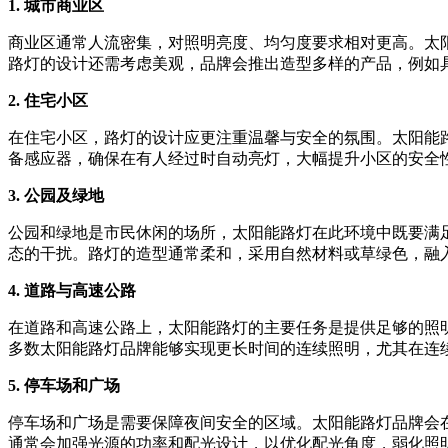
1. 城市商业区
商业区通常人流密集，对照明亮度、均匀度要求相对更高。太
路灯的设计还需考虑美观，品牌会推出造型多样的产品，例如
2. 住宅小区
在住宅小区，路灯的设计应更注重温馨与安全的氛围。太阳能路
备感应器，确保在有人经过时自动亮灯，大幅提升小区的安全
3. 公园及绿地
公园和绿地是市民休闲的场所，太阳能路灯在此环境中既要满
态的干扰。路灯的造型通常柔和，采用自然材料或草绿色，融
4. 道路与高速公路
在道路和高速公路上，太阳能路灯的主要任务是提供足够的照
多数太阳能路灯品牌能够实现更长时间的连续照明，尤其在连
5. 停车场和广场
停车场和广场是需要保障夜间安全的区域。太阳能路灯品牌会
通常会加强光源的功率和配光设计，以优化配光角度，弱化照