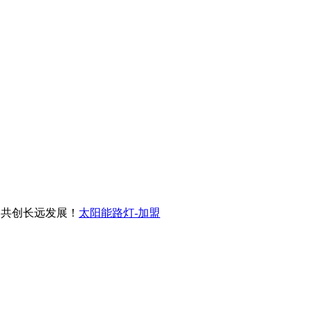
共创长远发展！
太阳能路灯-加盟