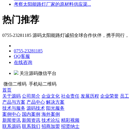
考察太阳能路灯厂家的原材料供应渠...
热门推荐
0755-23281185
源码太阳能路灯诚招全球合作伙伴，携手同行，
0755-23281185
QQ客服
在线咨询
关注源码微信平台
微信二维码
手机站二维码
首页
关于源码
公司简介
企业文化
社会责任
发展历程
企业荣誉
员工
产品与方案
产品中心
解决方案
技术与服务
源码技术
阳光服务
案例中心
国内案例
海外案例
新闻资讯
新闻资讯
技术论坛
精彩视频
联系源码
联系我们
招商加盟
招贤纳士