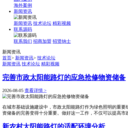
海外案例
新闻资讯
新闻资讯
技术论坛
精彩视频
联系源码
联系我们
招商加盟
招贤纳士
新闻
资讯
首页
>
新闻资讯
>
技术论坛
新闻资讯
技术论坛
精彩视频
完善市政太阳能路灯的应急抢修物资储备
2026-08-05
查看详情 >
在城市基础设施建设中，市政太阳能路灯作为绿色照明的重要
资储备的完善变得十分重要。做好这一工作，不仅可以提高市
新农村太阳能路灯的适配环境分析