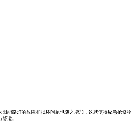
太阳能路灯的故障和损坏问题也随之增加，这就使得应急抢修物
与舒适。