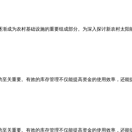
逐渐成为农村基础设施的重要组成部分。为深入探讨新农村太阳
功至关重要。有效的库存管理不仅能提高资金的使用效率，还能
功至关重要。有效的库存管理不仅能提高资金的使用效率，还能