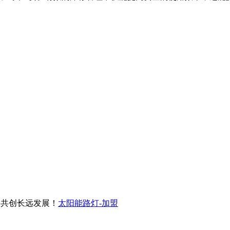
共创长远发展！
太阳能路灯-加盟