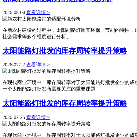
2026-08-04
查看详情 >
在新农村建设的过程中，太阳能路灯因其环保、节能的特性，
社会需求等多个维度进行分析。
太阳能路灯批发的库存周转率提升策略
2026-07-27
查看详情 >
在现代商业环境中，库存周转率对于太阳能路灯批发企业的成
一个太阳能路灯批发商需要关注的重要课题。
太阳能路灯批发的库存周转率提升策略
2026-07-25
查看详情 >
在现代商业环境中，库存周转率对于太阳能路灯批发企业的成