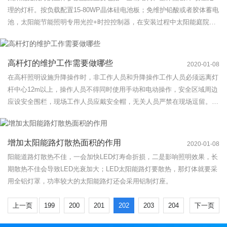
理的灯杆。按负载配置15-80WP晶体硅电池板；免维护铅酸或者胶体蓄电
池，太阳能节能照明专用光控+时控控制器，在安装过程中太阳能庭院灯
的防护等级应达到IP65的行业标准。如果采用漫反射没有面罩的庭院灯更
加灯杆高度的限制要求一般庭院灯安装间距应控制在18~20米。
高杆灯的维护工作需要做哪些
2020-01-08
在高杆照明设施升降操作时，非工作人员和升降操作工作人员必须远离灯
杆中心12m以上，操作人员不得同时使用手动和电动操作，安全区域周边
应设安全围栏，现场工作人员应戴安全帽，无关人员严禁在现场逗留。传
动装置和刹车制动装置是否安全可靠，并用手动摇柄进行试操作。
增加太阳能路灯散热面积的作用
2020-01-08
阳能道路灯散热不佳，一会加快LED灯寿命折损，二是影响照明效果，长
期散热不佳会导致LED光衰加大；LED太阳能路灯要散热，那灯体就要采
用全铝灯罩，功率较大的太阳能路灯还会采用铝制灯座。
上一页
199
200
201
202
203
204
下一页