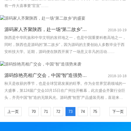
有一件大喜事要“官宣”……
源码家人齐聚陕西，赴一场“第二故乡”的盛宴
2018-10-19
陕西是中华民族和中华文明的发祥地之一，也是中国重要科教高地之一，
同时，陕西也是源码的“第二故乡”，因为源码的主要创始人多数毕业于西
安科技大学。近期，源码便在陕西开展了一场意义非凡的活动……
源码惊艳亮相广交会，中国“智”造强势来袭
2018-10-18
秋天是收获的季节，也是全球贸易发展的旺季。作为全世界贸易领域的一
大盛事，第124届广交会10月15日在广州拉开帷幕，此次盛会齐聚行业巨
头，齐亮中国“智”造的无限风光。源码携“智慧”产品盛装亮相，喜迎来自
世界各地的客商，共聚一堂，互通商情。
上一页
70
71
72
73
74
75
下一页