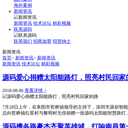
海外案例
新闻资讯
新闻资讯
技术论坛
精彩视频
联系源码
联系我们
招商加盟
招贤纳士
新闻
资讯
首页
>
新闻资讯
>
新闻资讯
新闻资讯
技术论坛
精彩视频
源码爱心捐赠太阳能路灯，照亮村民回家
2018-08-06
查看详情 >
7月28日上午，在耒阳市哲桥镇领导的主持下，深圳市源创智
总向哲桥镇红星村与黎明村无偿捐赠一批源码太阳能智慧路灯
源码携各路豪杰齐聚英雄城，打响南昌第