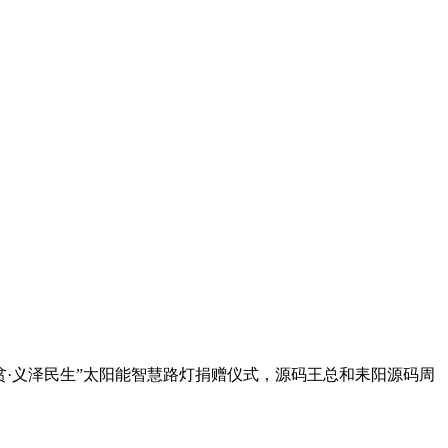
贫·义泽民生”太阳能智慧路灯捐赠仪式，源码王总和耒阳源码周